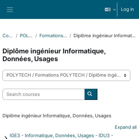
Skip to main content
Log in
Side panel
Courses
POLYTECH
Formations POLYTECH
Diplôme ingénieur Informatique, Données, Usages
Diplôme ingénieur Informatique,
Données, Usages
Course categories
Search courses
Search courses
Diplôme ingénieur Informatique, Données, Usages
Expand all
IGE3 - Informatique, Données, Usages - IDU3 -