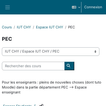
Passer au contenu principal
Connexion
Panneau latéral
Cours
IUT CHY
Espace IUT CHY
PEC
PEC
Catégories de cours
Rechercher des cours
Rechercher des cours
Pour les enseignants : pleins de nouvelles choses (dont tuto
Moodle) dans la partie département PEC --> Espace
enseignant