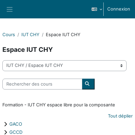
Passer au contenu principal
Connexion
Panneau latéral
Cours
IUT CHY
Espace IUT CHY
Espace IUT CHY
Catégories de cours
Rechercher des cours
Rechercher des cours
Formation - IUT CHY espace libre pour la composante
Tout déplier
GACO
GCCD