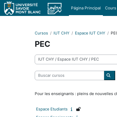
Salta al contenido principal
Página Principal
Cours
Cursos
IUT CHY
Espace IUT CHY
PE
PEC
Categorías
Buscar cursos
Bus
Pour les enseignants : pleins de nouvelles 
Espace Etudiants