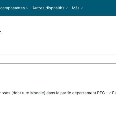
 composantes
Autres dispositifs
Más
C
car cursos
choses (dont tuto Moodle) dans la partie département PEC --> 