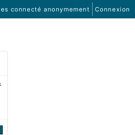
tes connecté anonymement
Connexion
s
r