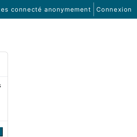
tes connecté anonymement
Connexion
s
r