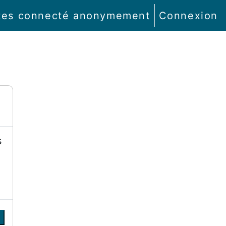
tes connecté anonymement
Connexion
s
r