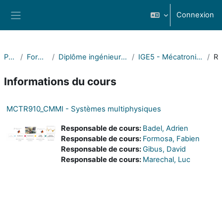
Passer au contenu principal
Connexion
Panneau latéral
POLYTECH
Formations POLYTECH
Diplôme ingénieur Mécanique Mécatronique Matériaux Composites
IGE5 - Mécatronique et Industrialisation (Annecy) - Semestre 9
Résu
Informations du cours
MCTR910_CMMI - Systèmes multiphysiques
Responsable de cours:
Badel, Adrien
Responsable de cours:
Formosa, Fabien
Responsable de cours:
Gibus, David
Responsable de cours:
Marechal, Luc