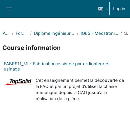
Skip to main content
Log in
Side panel
POLYTECH
Formations POLYTECH
Diplôme ingénieur Mécanique Mécatronique Matériaux Composites
IGE5 - Mécatronique et Industrialisation (Annecy) - Semestre 9
Summar
Course information
FABR911_MI - Fabrication assistée par ordinateur et
usinage
Cet enseignement permet la découverte de
la FAO et par un projet d'utiliser la chaîne
numérique depuis la CAO jusqu'à la
réalisation de la pièce.