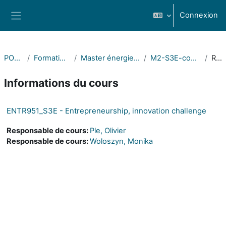
Passer au contenu principal
Connexion
Panneau latéral
POLYTECH
Formations POLYTECH
Master énergie solaire (Solar energy)
M2-S3E-common - Semestre 9
Résumé
Informations du cours
ENTR951_S3E - Entrepreneurship, innovation challenge
Responsable de cours:
Ple, Olivier
Responsable de cours:
Woloszyn, Monika