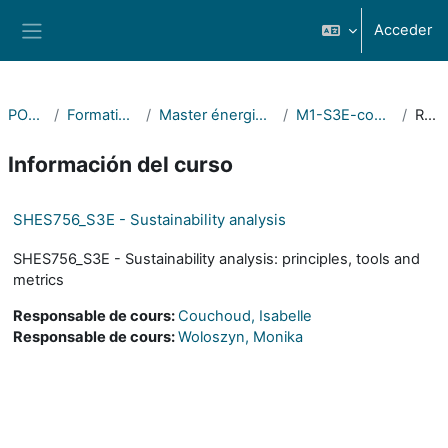
Salta al contenido principal
Acceder
Panel lateral
POLYTECH
Formations POLYTECH
Master énergie solaire (Solar energy)
M1-S3E-common - Semestre 7
Resumen
Información del curso
SHES756_S3E - Sustainability analysis
SHES756_S3E - Sustainability analysis: principles, tools and
metrics
Responsable de cours:
Couchoud, Isabelle
Responsable de cours:
Woloszyn, Monika