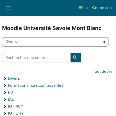
Passer au contenu principal
Connexion
Panneau latéral
Moodle Université Savoie Mont Blanc
Catégories de cours
Rechercher des cours
Rechercher des cours
Tout déplier
Divers
Formations hors composantes
FD
IAE
IUT ACY
IUT CHY