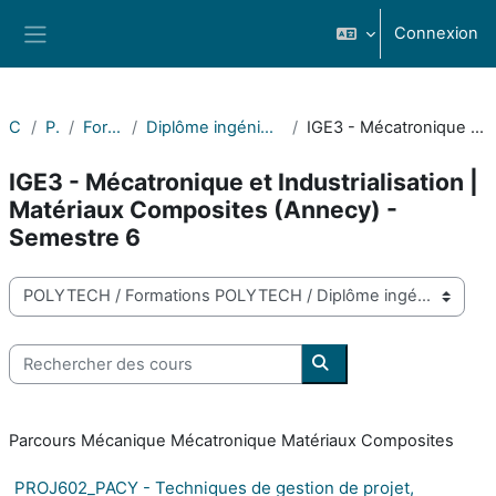
Passer au contenu principal
Connexion
Panneau latéral
Cours
POLYTECH
Formations POLYTECH
Diplôme ingénieur Mécanique Mécatronique Matériaux Composites
IGE3 - Mécatronique et Industrialisation | Matériaux Composites (Annecy) - Semestre 6
IGE3 - Mécatronique et Industrialisation |
Matériaux Composites (Annecy) -
Semestre 6
Catégories de cours
Rechercher des cours
Rechercher des cours
Parcours Mécanique Mécatronique Matériaux Composites
PROJ602_PACY - Techniques de gestion de projet,