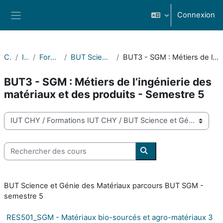
Passer au contenu principal
Connexion
Panneau latéral
Cours
IUT CHY
Formations IUT CHY
BUT Science et Génie des Matériaux
BUT3 - SGM : Métiers de l’ingénierie des matériaux et des produits - Semestre 5
BUT3 - SGM : Métiers de l’ingénierie des
matériaux et des produits - Semestre 5
Catégories de cours
Rechercher des cours
Rechercher des cours
BUT Science et Génie des Matériaux parcours BUT SGM -
semestre 5
RES501_SGM - Matériaux bio-sourcés et agro-matériaux 3