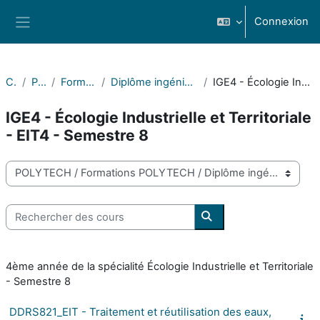
Passer au contenu principal
Connexion
Panneau latéral
Cours
POLYTECH
Formations POLYTECH
Diplôme ingénieur Écologie Industrielle et Territoriale
IGE4 - Écologie Industrielle et Territoriale - EIT4 - Semestre 8
IGE4 - Écologie Industrielle et Territoriale
- EIT4 - Semestre 8
Catégories de cours
Rechercher des cours
Rechercher des cours
4ème année de la spécialité Écologie Industrielle et Territoriale
- Semestre 8
DDRS821_EIT - Traitement et réutilisation des eaux,