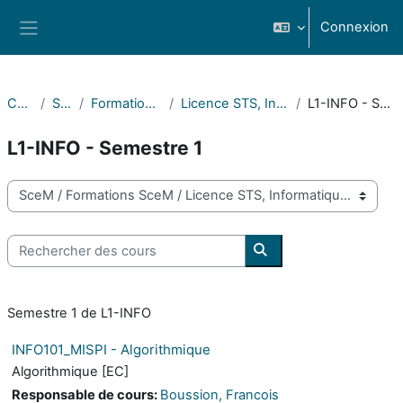
Passer au contenu principal
Connexion
Panneau latéral
Cours
SceM
Formations SceM
Licence STS, Informatique
L1-INFO - Semestre 1
L1-INFO - Semestre 1
Catégories de cours
Rechercher des cours
Rechercher des cours
Semestre 1 de L1-INFO
INFO101_MISPI - Algorithmique
Algorithmique [EC]
Responsable de cours:
Boussion, Francois