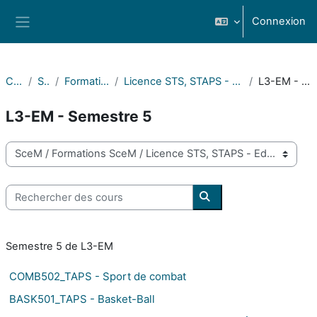
Passer au contenu principal
Connexion
Panneau latéral
Cours
SceM
Formations SceM
Licence STS, STAPS - Education et motricité
L3-EM - Semestre 5
L3-EM - Semestre 5
Catégories de cours
Rechercher des cours
Rechercher des cours
Semestre 5 de L3-EM
COMB502_TAPS - Sport de combat
BASK501_TAPS - Basket-Ball