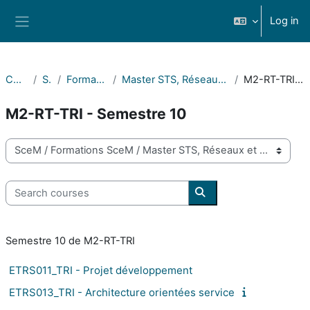
Skip to main content
Log in
Side panel
Courses
SceM
Formations SceM
Master STS, Réseaux et télécommunication
M2-RT-TRI - Semestre 10
M2-RT-TRI - Semestre 10
Course categories
Search courses
Search courses
Semestre 10 de M2-RT-TRI
ETRS011_TRI - Projet développement
ETRS013_TRI - Architecture orientées service