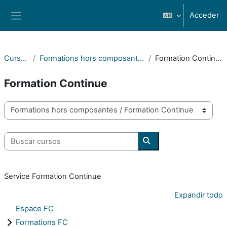
Salta al contenido principal
Acceder
Panel lateral
Cursos
Formations hors composantes
Formation Continue
Formation Continue
Categorías
Buscar cursos
Buscar cursos
Service Formation Continue
Expandir todo
Espace FC
Formations FC