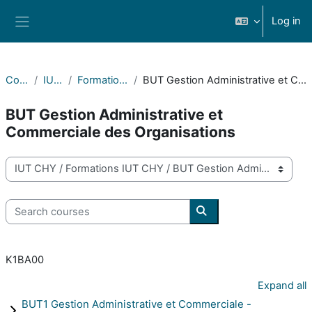
Skip to main content
Log in
Side panel
Courses
IUT CHY
Formations IUT CHY
BUT Gestion Administrative et Commerciale des Organisations
BUT Gestion Administrative et
Commerciale des Organisations
Course categories
Search courses
Search courses
K1BA00
Expand all
BUT1 Gestion Administrative et Commerciale -