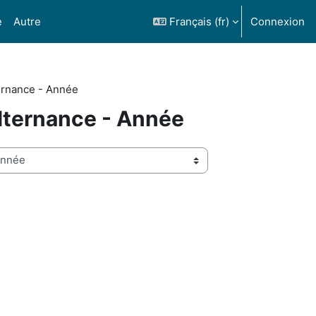
e
Autre
Français ‎(fr)‎
Connexion
ernance - Année
lternance - Année