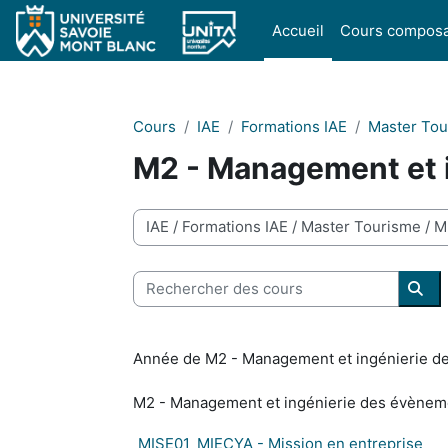
Passer au contenu principal
Accueil
Cours compos
Cours
IAE
Formations IAE
Master To
M2 - Management et 
Catégories de cours
Rechercher des cours
Rec
Année de M2 - Management et ingénierie d
M2 - Management et ingénierie des évèneme
MISE01_MIECYA - Mission en entreprise