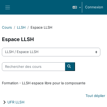
Passer au contenu principal
Connexion
Panneau latéral
Cours
LLSH
Espace LLSH
Espace LLSH
Catégories de cours
Rechercher des cours
Rechercher des cours
Formation - LLSH espace libre pour la composante
Tout déplier
UFR LLSH