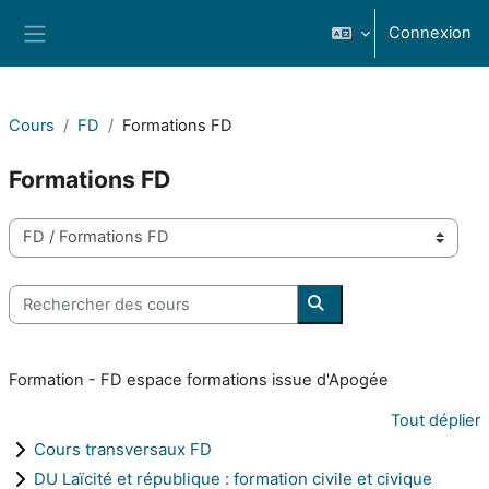
Passer au contenu principal
Connexion
Panneau latéral
Cours
FD
Formations FD
Formations FD
Catégories de cours
Rechercher des cours
Rechercher des cours
Formation - FD espace formations issue d'Apogée
Tout déplier
Cours transversaux FD
DU Laïcité et république : formation civile et civique