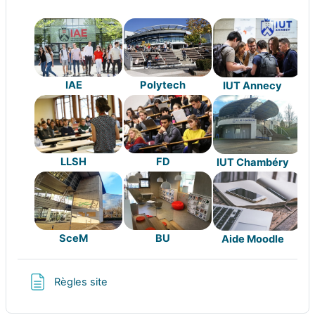
IAE
Polytech
IUT Annecy
LLSH
FD
IUT Chambéry
SceM
BU
Aide Moodle
Page
Règles site